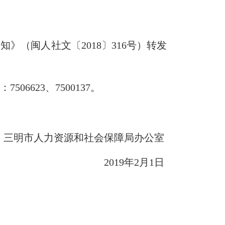
通知》（闽人社文〔
2018
〕
316
号）转发
话：
7506623
、
7500137
。
三明市人力资源和社会保障局办公室
2019
年
2
月
1
日