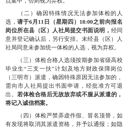
点集中，否则视为弃权。
（二）确因特殊情况无法参加体检的人
选，
请于
6
月
11
日
（星期
四
）
1
8
:
0
0
之前向报名
岗位所在县（区）
人社局
提交书面说明
，
经同
意并登记确认后，另行安排。未经县（区）人
社局同意未参加统一体检的人选，视为弃权。
（三）体检合格人选须按期参加省级高校
毕业生“三支一扶”计划及地方财政保障岗位
（三明市）派遣，确因特殊原因无法参加的，
需向市人社局提出书面申请，经批准方可退
出。
若体检合格后
无故
放弃或不服从派遣的，
将记入诚信档案。
（四）体检严禁弄虚作假、冒名顶替，如
有发现将取消其派遣资格，并予以通报；如隐