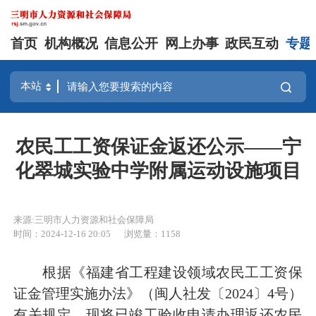
首页
机构概况
信息公开
网上办事
政民互动
专题
农民工工资保证金返还公示——宁
化翠城实验中学附属运动设施项目
来源:三明市人力资源和社会保障局
时间：2024-12-16 20:05
浏览量：1158
根据《福建省工程建设领域农民工工资保
证金管理实施办法》（闽人社发〔2024〕4号）
有关规定，现将已竣工验收申请办理返还农民