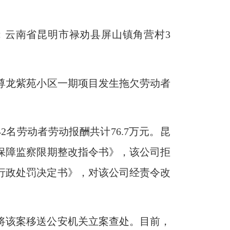
：云南省昆明市
禄劝
县
屏山镇角营村3
尊龙紫苑小区一期
项
目
发生
拖欠劳动者
42名劳动者
劳动报酬共计
76
.
7
万
元。
昆
保障监察限期
整改
指令书》，该公司拒
行政处罚决定书
》，
对该公司经责令改
将该案
移送公安机关
立案查处
。
目前
，