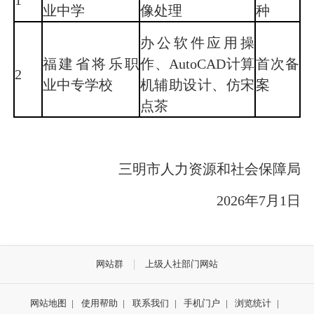
1
业中学
像处理
种
办公软件应用操
福建省将乐职
作、AutoCAD计算
首次备
2
业中专学校
机辅助设计、仿宋
案
点茶
三明市人力资源和社会保障局
2026年7月1日
网站群
上级人社部门网站
网站地图
|
使用帮助
|
联系我们
|
手机门户
|
浏览统计
|