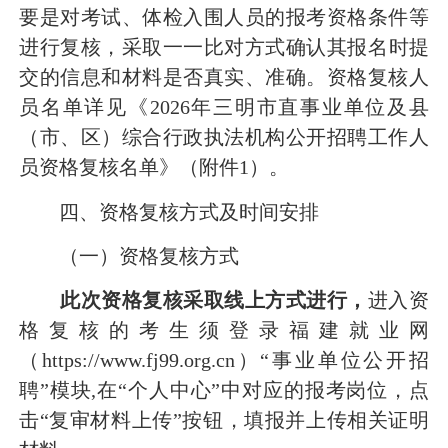
要是
对考试、体检入围人员的报考资格条件等
进行
复核
，
采取一一比对方式
确认其报名时提
交的信息和材料是否真实、准确。资格复核人
员名单详见
《
202
6
年三明市直事业单位及县
（市、区）综合行政执法机构公开招聘工作人
员资格复核名单》（
附件
1
）。
四
、资格复核
方式及
时间
安排
（一）
资格复核方式
此次资格复核采取线上方式进行，
进入资
格复核的考生须登录
福建就业网
（
https://www.fj99.org.cn
）
“事业单位公开招
聘”模块,
在
“个人中心”中对应的报考岗位，点
击“复审材料上传”按钮，填报并上传相关证明