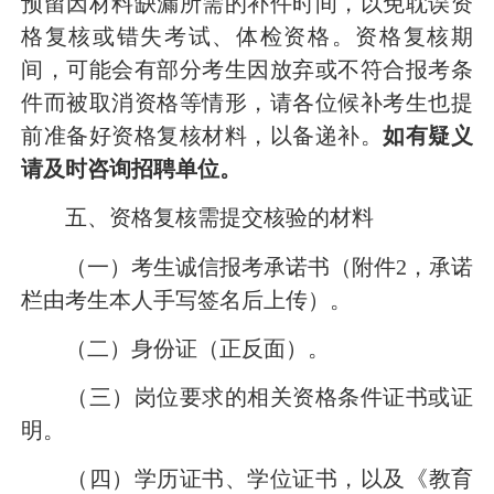
预留因材料缺漏所需的补件时间
，以免耽误资
格复核或错失
考试、体检
资格。
资格复核期
间，
可能会有部分考生因放弃或不符合报考条
件而被取消资格等情形，请各位候补考生也提
前准备好资格复核材料，
以
备递补。
如有疑义
请及时咨询招聘单位。
五
、资格复核需
提交核验
的材料
（一）考生诚信报考承诺书（附件
2，承诺
栏由考生本人手写签名后上传）。
（二）
身份证
（正反面）。
（三）
岗位要求的相关资格条件证书或证
明
。
（四）
学历证书、学位证书，
以及《教育