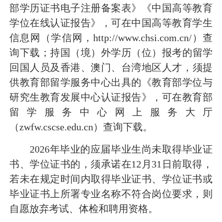
部学历证书电子注册备案表》《中国高等教育
学位在线认证报告》，可在中国高等教育学生
信息网（学信网，
http://www.chsi.com.cn/）查
询下载；
持
国（
境
）
外学历（
位
）报考的留学
回国人员
及
香港、澳门、台湾地区人才
，
须提
供教育部留学服务中心出具的《
教育部学位与
研究生教育发展中心认证报告
》
，可在教育部
留学服务中心网上服务大厅
（
zwfw.cscse.edu.cn
）查询下载
。
202
6
年毕业的应届毕业生尚未取得毕业证
书、学位证书的，须承诺在
12
月
31
日前取得，
若未在规定时间内取得毕业证书、学位证书或
毕业证书上所署专业名称不符合岗位要求，则
自愿放弃
考试、体检
和聘用资格。