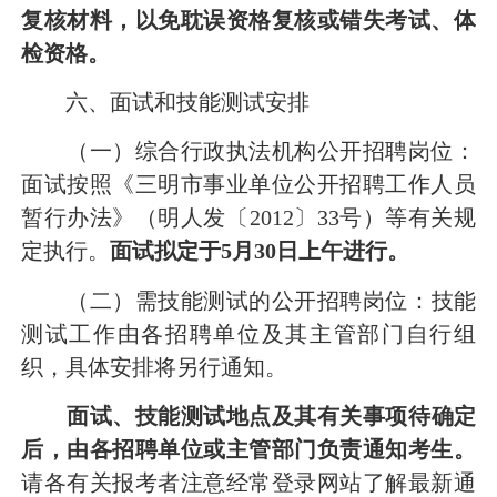
复核材料，以免耽误资格复核或错失
考试、体
检
资格。
六
、
面试和技能测试安排
（一）
综合行政执法机构公开招聘岗位：
面试按照《三明市事业单位公开招聘工作人员
暂行办法》（明人发〔
2012〕33号）等有关规
定执行。
面试
拟
定于
5
月
30日上午
进行
。
（二）
需技能测试的公开招聘岗位：
技能
测试
工作
由各招聘单位及其主管部门自行组
织
，具体安排将另行通知。
面试
、技能测试
地点及其有关事项待确定
后，由各招聘单位或主管部门负责通知考生。
请各有关报考者注意经常
登录
网站了解最新通