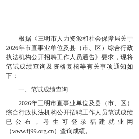
根据
《
三明市人力资源和社会保障局关于
202
6
年市直
事业
单位
及县（市、区）综合行政
执法机构
公开招聘工作人员通告
》
要求
，现将
笔试
成绩查询及
资格复核
等
有关事项通
知
如
下：
一、
笔试成绩
查询
2026年
三明市直事业单位
及县（市、区）
综合行政执法机构
公开招聘工作人员
笔试成绩
已公布，考生可登录福建就业网
（
www.fj99.org.cn
）查询成绩
。