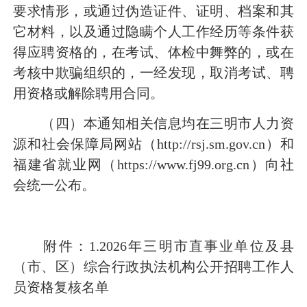
要求情形
，
或
通过伪造证件、证明、档案和
其
它
材料，以及通过隐瞒个人工作经历等条件获
得应聘资格的，在考试、体检
中舞弊的
，或在
考
核
中欺骗组织的，一经发现，取消考试
、
聘
用资格
或解除聘用合同
。
（四）本通知相关信息均在
三明市人力资
源和社会保障局网站（
http://rsj.sm.gov.cn
）和
福建省
就业网
（
https://www.fj99.org.cn）
向社
会统一公布。
附件：1
.
202
6
年三明市直事业单位及县
（市、区）综合行政执法机构公开招聘工作人
员资格复核名单