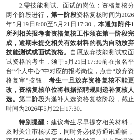
2.需技能测试、
面试的
岗位：
资格复核分
两个阶段进行
，
第一阶段
资格复核时间为
20
26
年
5
月
19
日
8:00
至
5
月
21
日
17:30
，
本通知
附件
1
所列相关报考者资格复核工作须在第一阶段完
成，
逾期未提交相关有效材料的视为自动放弃
技能测试或
面试资格
。
自愿放弃
技能测试或
面
试资格的考生，须
于
5
月
21
日
17
:
3
0前在报名平
台“个人中心”中对应的报考岗位，点击“放弃资
格复审”按钮
。
考生一旦放弃
资格复核
不能更
改，
资格复核单位将根据招聘规则递补复核人
选
。第二阶段
为递补人选资格复核阶段，
截止
时间为
202
6
年
5
月
22
日
17:30
。
特别
提醒：
建议考生尽早提交相关材料，
及时关注审核状态，同时务必保持通讯通畅，