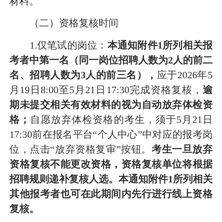
材料。
（二）资格复核
时间
1.仅笔试的岗位：
本通知
附件
1所列相关报
考者中第一名（同一岗位招聘人数为2人的前二
名
、招聘人数为3人的前三名），
应于
2026年5
月19日8:00至5月21日17:30完成资格复核，
逾
期未提交相关有效材料的视为自动放弃
体检
资
格
；
自愿放弃体检资格的考生，须于5月21日
17:30前在报名平台“个人中心”中对应的报考岗
位，点击“放弃资格复审”按钮。
考生一旦放弃
资格复核
不能更改
资格，
资格
复核单位将根据
招聘规则递补复核人选
。
本通知
附件
1所列相关
其他报考者也可在此期间内先行进行线上资格
复核。