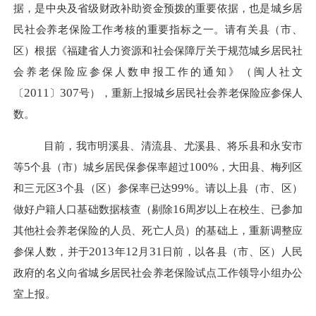
据，是中央及省级财政补助资金预拨的重要依据，也是城乡居
民社会养老保险工作考核的重要指标之一。请有关县（市、
区）根据《福建省人力资源和社会保障厅关于规范城乡居民社
会养老保险应参保人数申报工作的通知》（闽人社文
2011
307
〔
〕
号），重新上报城乡居民社会养老保险应参保人
数。
目前，我市明溪县、清流县、尤溪县、将乐县和永安市
5
100%
等
个县（市）城乡居民保参保率超过
，大田县、梅列区
3
99%
和三元区
个县（区）参保率已达
。请以上县（市、区）
16
做好户籍人口基础数据核查（剔除
周岁以上在校生、已参加
其他社会养老保险的人员、死亡人员）的基础上，重新调整应
2013
12
31
参保人数，并于
年
月
日前，以各县（市、区）人民
政府的名义向省城乡居民社会养老保险试点工作领导小组办公
室上报。