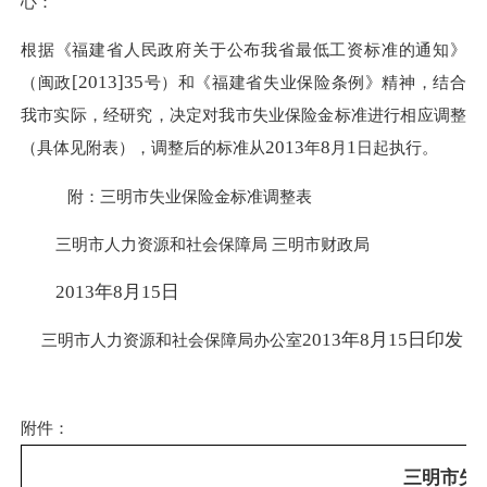
心：
根据《福建省人民政府关于公布我省最低工资标准的通知》
[2013]35
（闽政
号）和《福建省失业保险条例》精神，结合
我市实际，经研究，决定对我市失业保险金标准进行相应调整
2013
8
1
（具体见附表），调整后的标准从
年
月
日起执行。
附：三明市失业保险金标准调整表
三明市人力资源和社会保障局
三明市财政局
2013年
8
月
15
日
2013
年8
月15
日
印发
三明市人力资源和社会保障局办公室
附件：
三明市失