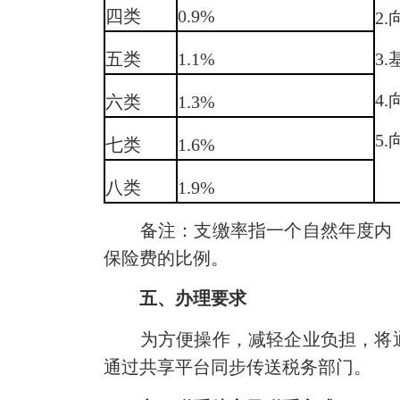
四类
0.9%
2
五类
1.1%
3
4
六类
1.3%
5
七类
1.6%
八类
1.9%
备注：支缴率指一个自然年度内，
保险费的比例。
五、办理要求
为方便操作，减轻企业负担，将通
通过共享平台同步传送税务部门。