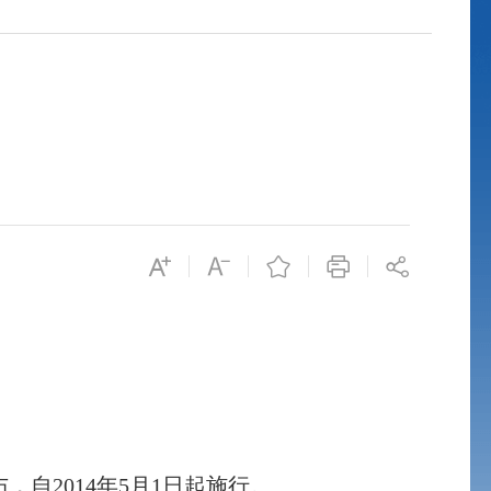
布，自
2014
年
5
月
1
日起施行。